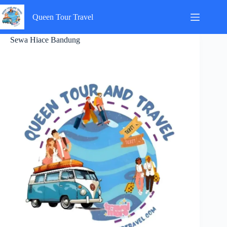
Skip
to
Queen Tour Travel
content
Sewa Hiace Bandung