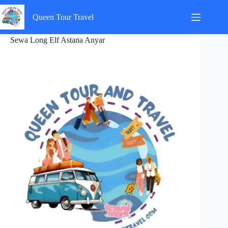
Skip
to
Queen Tour Travel
content
Sewa Long Elf Astana Anyar