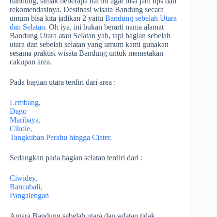
bandung, simak beberapa hal ini agar bisa jadi tips dan
rekomendasinya. Destinasi wisata Bandung secara
umum bisa kita jadikan 2 yaitu
Bandung sebelah Utara
dan Selatan
. Oh iya, ini bukan berarti nama alamat
Bandung Utara atau Selatan yah, tapi bagian sebelah
utara dan sebelah selatan yang umum kami gunakan
sesama praktisi wisata Bandung untuk memetakan
cakupan area.
Pada bagian utara terdiri dari area :
Lembang,
Dago
Maribaya,
Cikole,
Tangkuban Perahu hingga Ciater.
Sedangkan pada bagian selatan terdiri dari :
Ciwidey,
Rancabali,
Pangalengan
Antara Bandung sebelah utara dan selatan tidak