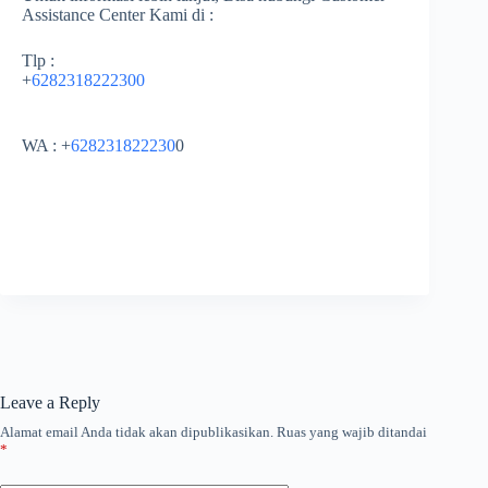
Assistance Center Kami di :
Tlp :
+
6282318222300
WA : +
628231822230
0
Leave a Reply
Alamat email Anda tidak akan dipublikasikan.
Ruas yang wajib ditandai
*