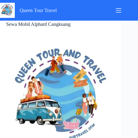
Skip
to
Queen Tour Travel
content
Sewa Mobil Alphard Cangkuang