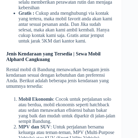
selalu memberikan perawatan rutin dan menjaga
kebersihan
Gratis :
Cukup anda menghubungi via kontak
yang tertera, maka mobil favorit anda akan kami
antar sesuai pesanan anda. Dan Jika sudah
selesai, maka akan kami ambil kembali. Hanya
cukup kontak kami saja. Gratis antar jemput
untuk jarak 5KM dari kantor kami.
Jenis Kendaraan yang Tersedia | Sewa Mobil
Alphard Cangkuang
Rental mobil di Bandung menawarkan beragam jenis
kendaraan sesuai dengan kebutuhan dan preferensi
Anda. Berikut adalah beberapa jenis kendaraan yang
umumnya tersedia:
Mobil Ekonomis
: Cocok untuk perjalanan solo
atau berdua, mobil ekonomis seperti hatchback
atau sedan menawarkan efisiensi bahan bakar
yang baik dan mudah untuk diparkir di jalan-jalan
sempit Bandung.
MPV dan SUV
: Untuk perjalanan bersama
keluarga atau teman-teman, MPV (Multi-Purpose
Vehicle) atau SUV (Sport Utility Vehicle)