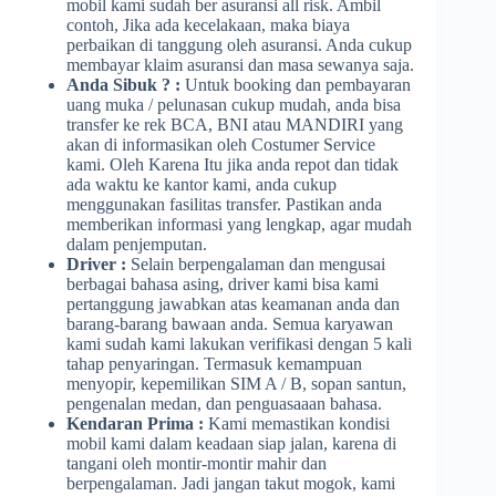
mobil kami sudah ber asuransi all risk. Ambil
contoh, Jika ada kecelakaan, maka biaya
perbaikan di tanggung oleh asuransi. Anda cukup
membayar klaim asuransi dan masa sewanya saja.
Anda Sibuk ? :
Untuk booking dan pembayaran
uang muka / pelunasan cukup mudah, anda bisa
transfer ke rek BCA, BNI atau MANDIRI yang
akan di informasikan oleh Costumer Service
kami. Oleh Karena Itu jika anda repot dan tidak
ada waktu ke kantor kami, anda cukup
menggunakan fasilitas transfer. Pastikan anda
memberikan informasi yang lengkap, agar mudah
dalam penjemputan.
Driver :
Selain berpengalaman dan mengusai
berbagai bahasa asing, driver kami bisa kami
pertanggung jawabkan atas keamanan anda dan
barang-barang bawaan anda. Semua karyawan
kami sudah kami lakukan verifikasi dengan 5 kali
tahap penyaringan. Termasuk kemampuan
menyopir, kepemilikan SIM A / B, sopan santun,
pengenalan medan, dan penguasaaan bahasa.
Kendaran Prima :
Kami memastikan kondisi
mobil kami dalam keadaan siap jalan, karena di
tangani oleh montir-montir mahir dan
berpengalaman. Jadi jangan takut mogok, kami