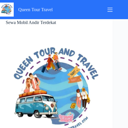
Skip
to
Queen Tour Travel
content
Sewa Mobil Andir Terdekat