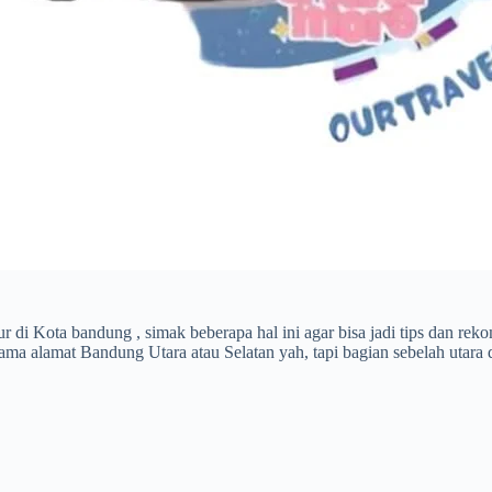
di Kota bandung , simak beberapa hal ini agar bisa jadi tips dan rek
 nama alamat Bandung Utara atau Selatan yah, tapi bagian sebelah utar