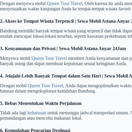
Dengan menyewa mobil
Queen Tour Travel
, Oleh karena itu anda mem
menyesuaikan waktu kunjungan Anda ke tempat-tempat wisata favorit 
2. Akses ke Tempat Wisata Terpencil | Sewa Mobil Astana An
Bandung memiliki banyak tempat wisata yang terpencil dan tidak da
mudah mencapai lokasi-lokasi tersebut, seperti kawasan perkebunan teh, 
3. Kenyamanan dan Privasi | Sewa Mobil Astana Anyar 24Jam
Menyewa mobil
Queen Tour Travel
memberi Anda kenyamanan dan priva
banyak orang dan dapat membuat keputusan sesuai keinginan Anda.
4. Jelajahi Lebih Banyak Tempat dalam Satu Hari | Sewa Mob
Dengan mobil
Queen Tour Travel
, Anda dapat mengoptimalkan waktu k
batasan dalam mengeksplorasi keindahan Bandung.
5. Bebas Menentukan Waktu Perjalanan
Tidak ada lagi
keharusan
untuk menunggu jadwal transportasi umum. A
pemandangan atau mencoba makanan lokal.
6. Kemudahan Pencarian Destinasi