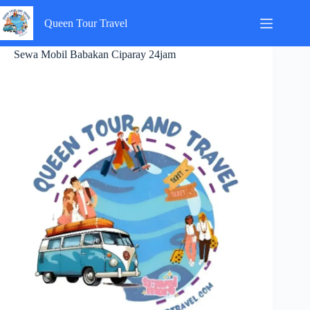
Skip
to
Queen Tour Travel
content
Sewa Mobil Babakan Ciparay 24jam