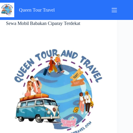
Skip
to
Queen Tour Travel
content
Sewa Mobil Babakan Ciparay Terdekat