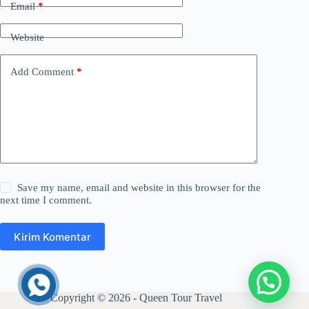
Email
*
Website
Add Comment
*
Save my name, email and website in this browser for the
next time I comment.
Kirim Komentar
Copyright © 2026 - Queen Tour Travel