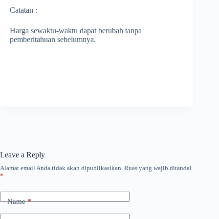
Catatan :
Harga sewaktu-waktu dapat berubah tanpa
pemberitahuan sebelumnya.
Leave a Reply
Alamat email Anda tidak akan dipublikasikan.
Ruas yang wajib ditandai
*
Name
*