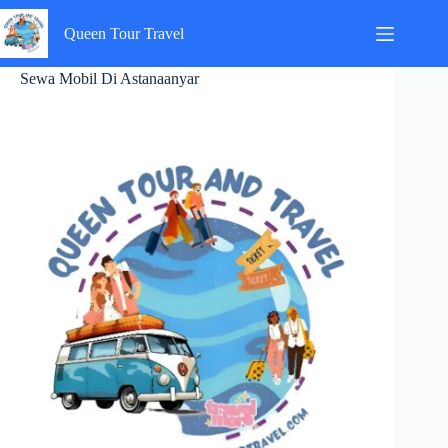
Skip
to
Queen Tour Travel
content
Sewa Mobil Di Astanaanyar