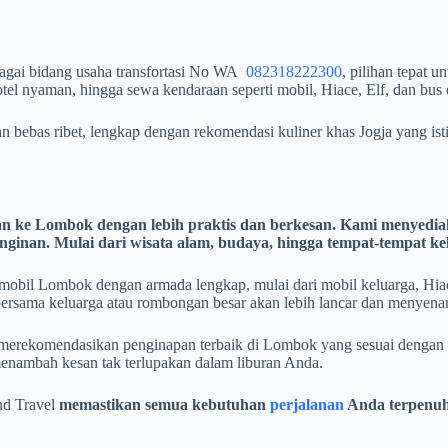
agai bidang usaha transfortasi No WA
082318222300
, pilihan tepat
el nyaman, hingga sewa kendaraan seperti mobil, Hiace, Elf, dan bus 
n bebas ribet, lengkap dengan rekomendasi kuliner khas Jogja yang i
ke Lombok dengan lebih praktis dan berkesan. Kami menyediakan
inginan. Mulai dari wisata alam, budaya, hingga tempat-tempat 
il Lombok dengan armada lengkap, mulai dari mobil keluarga, Hiace, 
ersama keluarga atau rombongan besar akan lebih lancar dan menyena
ap merekomendasikan penginapan terbaik di Lombok yang sesuai dengan
nambah kesan tak terlupakan dalam liburan Anda.
d Travel
memastikan semua kebutuhan
perjalanan
Anda terpenuhi