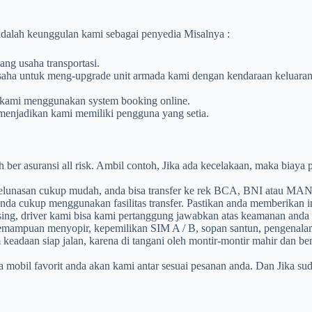
adalah keunggulan kami sebagai penyedia Misalnya :
ng usaha transportasi.
aha untuk meng-upgrade unit armada kami dengan kendaraan keluaran 
 kami menggunakan system booking online.
 menjadikan kami memiliki pengguna yang setia.
 ber asuransi all risk. Ambil contoh, Jika ada kecelakaan, maka biay
lunasan cukup mudah, anda bisa transfer ke rek BCA, BNI atau MAND
 anda cukup menggunakan fasilitas transfer. Pastikan anda memberikan
sing, driver kami bisa kami pertanggung jawabkan atas keamanan an
 kemampuan menyopir, kepemilikan SIM A / B, sopan santun, pengenal
eadaan siap jalan, karena di tangani oleh montir-montir mahir dan b
 mobil favorit anda akan kami antar sesuai pesanan anda. Dan Jika su