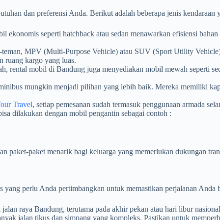
tuhan dan preferensi Anda. Berikut adalah beberapa jenis kendaraan 
bil ekonomis seperti hatchback atau sedan menawarkan efisiensi bahan 
n-teman, MPV (Multi-Purpose Vehicle) atau SUV (Sport Utility Vehicl
n ruang kargo yang luas.
h, rental mobil di Bandung juga menyediakan mobil mewah seperti se
 minibus mungkin menjadi pilihan yang lebih baik. Mereka memiliki 
our Travel
, setiap pemesanan sudah termasuk penggunaan armada sel
isa dilakukan dengan mobil pengantin sebagai contoh :
n paket-paket menarik bagi keluarga yang memerlukan dukungan trans
ps yang perlu Anda pertimbangkan untuk memastikan perjalanan Anda be
jalan raya Bandung, terutama pada akhir pekan atau hari libur nasional
nyak jalan tikus dan simpang yang kompleks. Pastikan untuk memperh