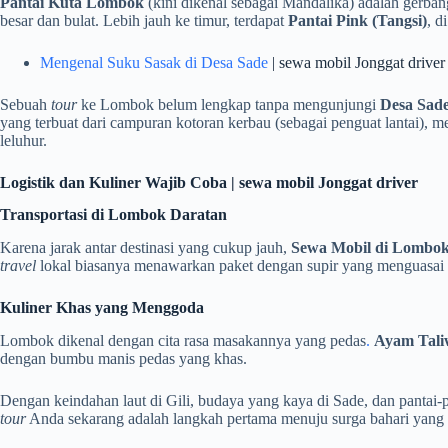
Pantai Kuta Lombok
(kini dikenal sebagai Mandalika) adalah gerbang
besar dan bulat. Lebih jauh ke timur, terdapat
Pantai Pink (Tangsi)
, d
Mengenal Suku Sasak di Desa Sade
| sewa mobil Jonggat driver
Sebuah
tour
ke Lombok belum lengkap tanpa mengunjungi
Desa Sad
yang terbuat dari campuran kotoran kerbau (sebagai penguat lantai),
leluhur.
Logistik dan Kuliner Wajib Coba | sewa mobil Jonggat driver
Transportasi di Lombok Daratan
Karena jarak antar destinasi yang cukup jauh,
Sewa Mobil di Lombo
travel
lokal biasanya menawarkan paket dengan supir yang menguasai
Kuliner Khas yang Menggoda
Lombok dikenal dengan cita rasa masakannya yang pedas
.
Ayam Tal
dengan bumbu manis pedas yang khas.
Dengan keindahan laut di Gili, budaya yang kaya di Sade, dan pantai
tour
Anda sekarang adalah langkah pertama menuju surga bahari yang