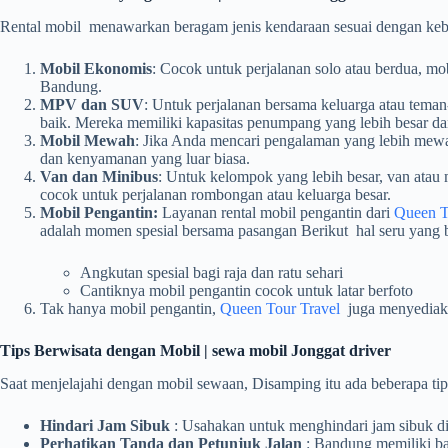
Rental mobil menawarkan beragam jenis kendaraan sesuai dengan kebu
Mobil Ekonomis
: Cocok untuk perjalanan solo atau berdua, mo
Bandung.
MPV dan SUV
: Untuk perjalanan bersama keluarga atau tema
baik. Mereka memiliki kapasitas penumpang yang lebih besar da
Mobil Mewah
: Jika Anda mencari pengalaman yang lebih mewa
dan kenyamanan yang luar biasa.
Van dan Minibus
: Untuk kelompok yang lebih besar, van atau
cocok untuk perjalanan rombongan atau keluarga besar.
Mobil Pengantin:
Layanan rental mobil pengantin dari
Queen T
adalah momen spesial bersama pasangan Berikut hal seru yang b
Angkutan spesial bagi raja dan ratu sehari
Cantiknya mobil pengantin cocok untuk latar berfoto
Tak hanya mobil pengantin,
Queen Tour Travel
juga menyediaka
Tips Berwisata dengan Mobil | sewa mobil Jonggat driver
Saat menjelajahi dengan mobil sewaan, Disamping itu ada beberapa ti
Hindari Jam Sibuk
: Usahakan untuk menghindari jam sibuk di 
Perhatikan Tanda dan Petunjuk Jalan
: Bandung memiliki ba