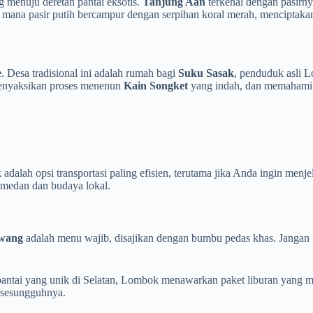
 menuju deretan pantai eksotis.
Tanjung Aan
terkenal dengan pasirny
i mana pasir putih bercampur dengan serpihan koral merah, mencipt
e
. Desa tradisional ini adalah rumah bagi
Suku Sasak
, penduduk asli L
 menyaksikan proses menenun
Kain Songket
yang indah, dan memahami f
k
adalah opsi transportasi paling efisien, terutama jika Anda ingin me
 medan dan budaya lokal.
iwang
adalah menu wajib, disajikan dengan bumbu pedas khas. Jangan 
-pantai yang unik di Selatan, Lombok menawarkan paket liburan yang 
 sesungguhnya.