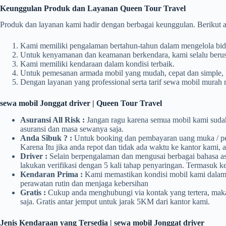
Keunggulan Produk dan Layanan Queen Tour Travel
Produk dan layanan kami hadir dengan berbagai keunggulan. Berikut 
Kami memiliki pengalaman bertahun-tahun dalam mengelola bida
Untuk kenyamanan dan keamanan berkendara, kami selalu berus
Kami memiliki kendaraan dalam kondisi terbaik.
Untuk pemesanan armada mobil yang mudah, cepat dan simple,
Dengan layanan yang professional serta tarif sewa mobil murah
sewa mobil Jonggat driver | Queen Tour Travel
Asuransi All Risk :
Jangan ragu karena semua mobil kami sudah
asuransi dan masa sewanya saja.
Anda Sibuk ? :
Untuk booking dan pembayaran uang muka / pe
Karena Itu jika anda repot dan tidak ada waktu ke kantor kami,
Driver :
Selain berpengalaman dan mengusai berbagai bahasa a
lakukan verifikasi dengan 5 kali tahap penyaringan. Termasuk
Kendaran Prima :
Kami memastikan kondisi mobil kami dalam k
perawatan rutin dan menjaga kebersihan
Gratis :
Cukup anda menghubungi via kontak yang tertera, maka
saja. Gratis antar jemput untuk jarak 5KM dari kantor kami.
Jenis Kendaraan yang Tersedia | sewa mobil Jonggat driver