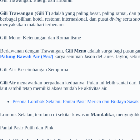
Gili Trawangan: Energi dan Hiburan
Gili Trawangan
(
Gili T
) adalah yang paling besar, paling ramai, d
berbagai pilihan hotel, restoran internasional, dan pusat
diving
serta
sno
menyaksikan matahari terbenam.
Gili Meno: Ketenangan dan Romantisme
Berlawanan dengan Trawangan,
Gili Meno
adalah surga bagi pasangan
Patung Bawah Air (
Nest
)
karya seniman Jason deCaires Taylor, seb
Gili Air: Keseimbangan Sempurna
Gili Air
menawarkan perpaduan keduanya. Pulau ini lebih santai dari T
laut sambil tetap memiliki akses mudah ke aktivitas air.
Pesona Lombok Selatan: Pantai Pasir Merica dan Budaya Sasak
Lombok Selatan, terutama di sekitar kawasan
Mandalika
, menyuguhka
Pantai Pasir Putih dan Pink