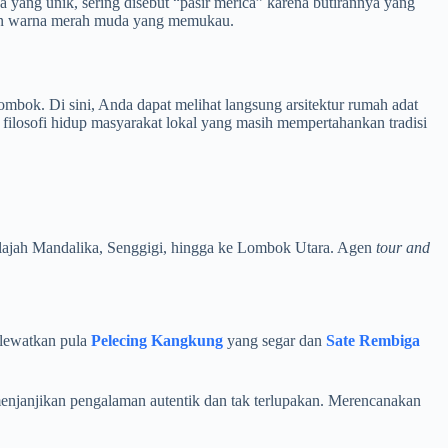
a yang unik, sering disebut “pasir merica” karena butirannya yang
akan warna merah muda yang memukau.
ombok. Di sini, Anda dapat melihat langsung arsitektur rumah adat
ilosofi hidup masyarakat lokal yang masih mempertahankan tradisi
njelajah Mandalika, Senggigi, hingga ke Lombok Utara. Agen
tour and
lewatkan pula
Pelecing Kangkung
yang segar dan
Sate Rembiga
menjanjikan pengalaman autentik dan tak terlupakan. Merencanakan