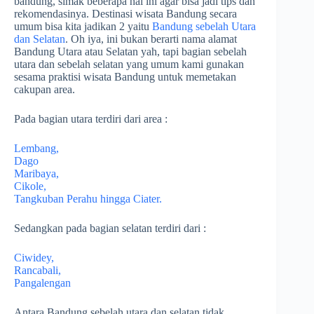
bandung, simak beberapa hal ini agar bisa jadi tips dan
rekomendasinya. Destinasi wisata Bandung secara
umum bisa kita jadikan 2 yaitu
Bandung sebelah Utara
dan Selatan
. Oh iya, ini bukan berarti nama alamat
Bandung Utara atau Selatan yah, tapi bagian sebelah
utara dan sebelah selatan yang umum kami gunakan
sesama praktisi wisata Bandung untuk memetakan
cakupan area.
Pada bagian utara terdiri dari area :
Lembang,
Dago
Maribaya,
Cikole,
Tangkuban Perahu hingga Ciater.
Sedangkan pada bagian selatan terdiri dari :
Ciwidey,
Rancabali,
Pangalengan
Antara Bandung sebelah utara dan selatan tidak