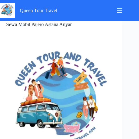
Skip
to
Queen Tour Travel
content
Sewa Mobil Pajero Astana Anyar