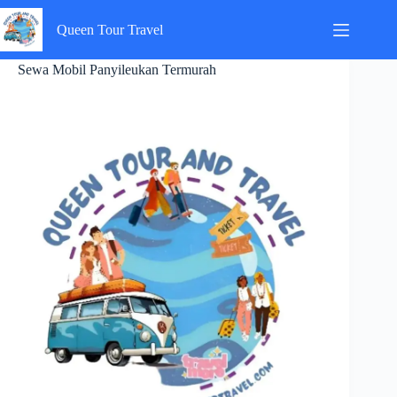
Skip
to
Queen Tour Travel
content
Sewa Mobil Panyileukan Termurah