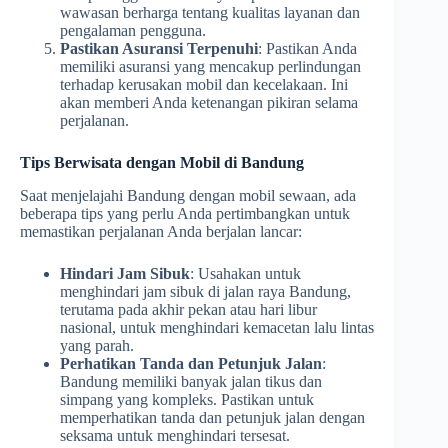
wawasan berharga tentang kualitas layanan dan
pengalaman pengguna.
Pastikan Asuransi Terpenuhi
: Pastikan Anda
memiliki asuransi yang mencakup perlindungan
terhadap kerusakan mobil dan kecelakaan. Ini
akan memberi Anda ketenangan pikiran selama
perjalanan.
Tips Berwisata dengan Mobil di Bandung
Saat menjelajahi Bandung dengan mobil sewaan, ada
beberapa tips yang perlu Anda pertimbangkan untuk
memastikan perjalanan Anda berjalan lancar:
Hindari Jam Sibuk
: Usahakan untuk
menghindari jam sibuk di jalan raya Bandung,
terutama pada akhir pekan atau hari libur
nasional, untuk menghindari kemacetan lalu lintas
yang parah.
Perhatikan Tanda dan Petunjuk Jalan
:
Bandung memiliki banyak jalan tikus dan
simpang yang kompleks. Pastikan untuk
memperhatikan tanda dan petunjuk jalan dengan
seksama untuk menghindari tersesat.