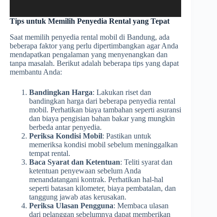
Tips untuk Memilih Penyedia Rental yang Tepat
Saat memilih penyedia rental mobil di Bandung, ada
beberapa faktor yang perlu dipertimbangkan agar Anda
mendapatkan pengalaman yang menyenangkan dan
tanpa masalah. Berikut adalah beberapa tips yang dapat
membantu Anda:
Bandingkan Harga
: Lakukan riset dan
bandingkan harga dari beberapa penyedia rental
mobil. Perhatikan biaya tambahan seperti asuransi
dan biaya pengisian bahan bakar yang mungkin
berbeda antar penyedia.
Periksa Kondisi Mobil
: Pastikan untuk
memeriksa kondisi mobil sebelum meninggalkan
tempat rental.
Baca Syarat dan Ketentuan
: Teliti syarat dan
ketentuan penyewaan sebelum Anda
menandatangani kontrak. Perhatikan hal-hal
seperti batasan kilometer, biaya pembatalan, dan
tanggung jawab atas kerusakan.
Periksa Ulasan Pengguna
: Membaca ulasan
dari pelanggan sebelumnya dapat memberikan