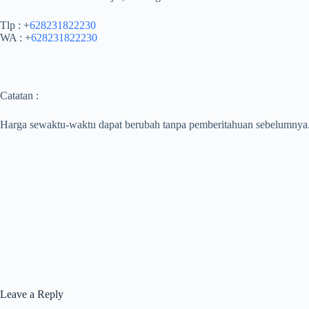
Tlp : +
628231822230
WA : +
628231822230
Catatan :
Harga sewaktu-waktu dapat berubah tanpa pemberitahuan sebelumnya
Leave a Reply