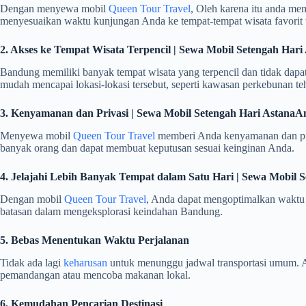
Dengan menyewa mobil
Queen Tour Travel
, Oleh karena itu anda mem
menyesuaikan waktu kunjungan Anda ke tempat-tempat wisata favorit 
2. Akses ke Tempat Wisata Terpencil | Sewa Mobil Setengah H
Bandung memiliki banyak tempat wisata yang terpencil dan tidak da
mudah mencapai lokasi-lokasi tersebut, seperti kawasan perkebunan teh, 
3. Kenyamanan dan Privasi | Sewa Mobil Setengah Hari Asta
Menyewa mobil
Queen Tour Travel
memberi Anda kenyamanan dan priva
banyak orang dan dapat membuat keputusan sesuai keinginan Anda.
4. Jelajahi Lebih Banyak Tempat dalam Satu Hari | Sewa Mobi
Dengan mobil
Queen Tour Travel
, Anda dapat mengoptimalkan waktu k
batasan dalam mengeksplorasi keindahan Bandung.
5. Bebas Menentukan Waktu Perjalanan
Tidak ada lagi
keharusan
untuk menunggu jadwal transportasi umum. A
pemandangan atau mencoba makanan lokal.
6. Kemudahan Pencarian Destinasi