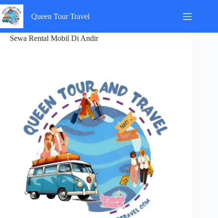
Skip
to
Queen Tour Travel
content
Sewa Rental Mobil Di Andir