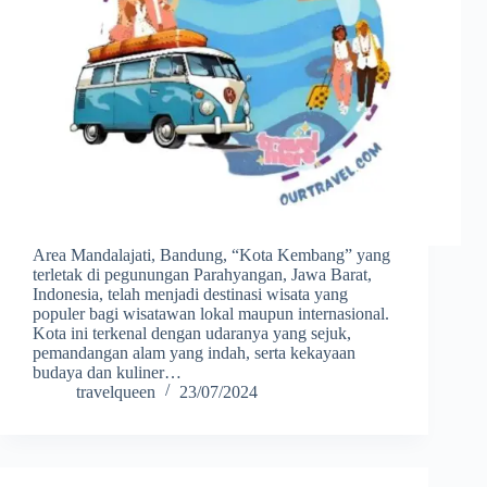
Area Mandalajati, Bandung, “Kota Kembang” yang
terletak di pegunungan Parahyangan, Jawa Barat,
Indonesia, telah menjadi destinasi wisata yang
populer bagi wisatawan lokal maupun internasional.
Kota ini terkenal dengan udaranya yang sejuk,
pemandangan alam yang indah, serta kekayaan
budaya dan kuliner…
travelqueen
23/07/2024