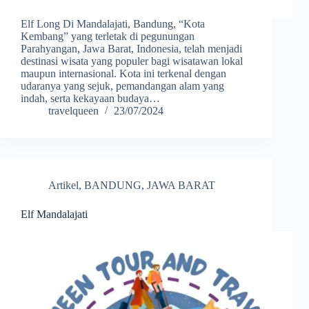
Elf Long Di Mandalajati, Bandung, “Kota
Kembang” yang terletak di pegunungan
Parahyangan, Jawa Barat, Indonesia, telah menjadi
destinasi wisata yang populer bagi wisatawan lokal
maupun internasional. Kota ini terkenal dengan
udaranya yang sejuk, pemandangan alam yang
indah, serta kekayaan budaya…
travelqueen
23/07/2024
Artikel
,
BANDUNG
,
JAWA BARAT
Elf Mandalajati