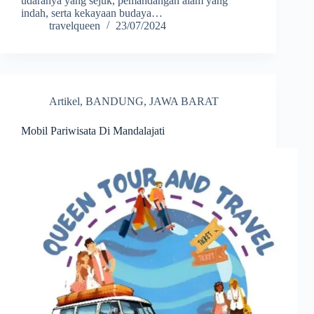
udaranya yang sejuk, pemandangan alam yang
indah, serta kekayaan budaya…
travelqueen
23/07/2024
Artikel
,
BANDUNG
,
JAWA BARAT
Mobil Pariwisata Di Mandalajati