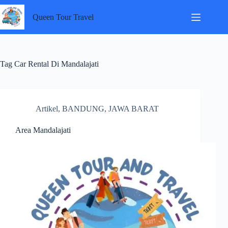
Skip
to
Queen Tour Travel
content
Tag
Car Rental Di Mandalajati
Artikel
,
BANDUNG
,
JAWA BARAT
Area Mandalajati