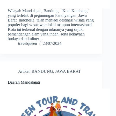
Wilayah Mandalajati, Bandung, “Kota Kembang”
yang terletak di pegunungan Parahyangan, Jawa
Barat, Indonesia, telah menjadi destinasi wisata yang
populer bagi wisatawan lokal maupun internasional.
Kota ini terkenal dengan udaranya yang sejuk,
pemandangan alam yang indah, serta kekayaan
budaya dan kuliner…
travelqueen
23/07/2024
Artikel
,
BANDUNG
,
JAWA BARAT
Daerah Mandalajati