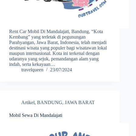
Rent Car Mobil Di Mandalajati, Bandung, “Kota
Kembang” yang terletak di pegunungan
Parahyangan, Jawa Barat, Indonesia, telah menjadi
destinasi wisata yang populer bagi wisatawan lokal
maupun internasional. Kota ini terkenal dengan
udaranya yang sejuk, pemandangan alam yang
indah, serta kekayaan…
travelqueen
23/07/2024
Artikel
,
BANDUNG
,
JAWA BARAT
Mobil Sewa Di Mandalajati