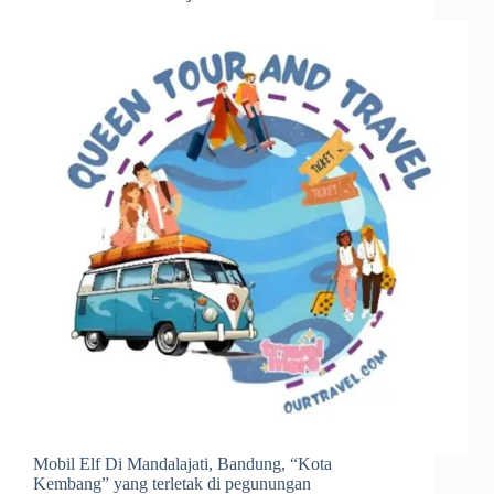
Mobil Elf Di Mandalajati, Bandung, “Kota
Kembang” yang terletak di pegunungan