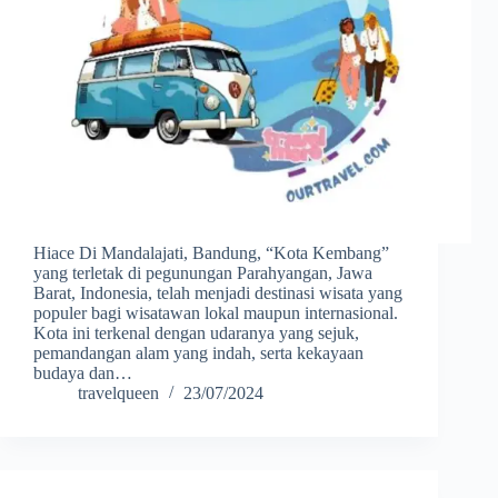
Hiace Di Mandalajati, Bandung, “Kota Kembang”
yang terletak di pegunungan Parahyangan, Jawa
Barat, Indonesia, telah menjadi destinasi wisata yang
populer bagi wisatawan lokal maupun internasional.
Kota ini terkenal dengan udaranya yang sejuk,
pemandangan alam yang indah, serta kekayaan
budaya dan…
travelqueen
23/07/2024