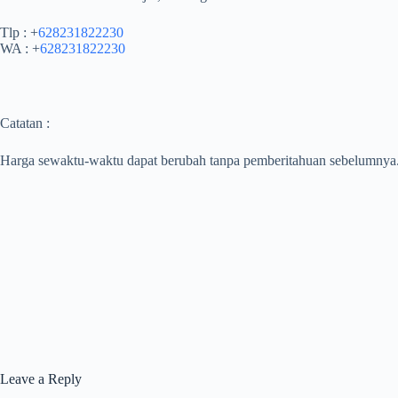
Tlp : +
628231822230
WA : +
628231822230
Catatan :
Harga sewaktu-waktu dapat berubah tanpa pemberitahuan sebelumnya
Leave a Reply