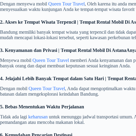
Dengan menyewa mobil
Queen Tour Travel
, Oleh karena itu anda mem
menyesuaikan waktu kunjungan Anda ke tempat-tempat wisata favorit 
2. Akses ke Tempat Wisata Terpencil | Tempat Rental Mobil D
Bandung memiliki banyak tempat wisata yang terpencil dan tidak da
mudah mencapai lokasi-lokasi tersebut, seperti kawasan perkebunan teh, 
3. Kenyamanan dan Privasi | Tempat Rental Mobil Di AstanaA
Menyewa mobil
Queen Tour Travel
memberi Anda kenyamanan dan priva
banyak orang dan dapat membuat keputusan sesuai keinginan Anda.
4. Jelajahi Lebih Banyak Tempat dalam Satu Hari | Tempat Re
Dengan mobil
Queen Tour Travel
, Anda dapat mengoptimalkan waktu k
batasan dalam mengeksplorasi keindahan Bandung.
5. Bebas Menentukan Waktu Perjalanan
Tidak ada lagi
keharusan
untuk menunggu jadwal transportasi umum. A
pemandangan atau mencoba makanan lokal.
6. Kemudahan Pencarian Destinasi